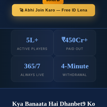
Bonus 🎁
🚀 Abhi Join Karo — Free ID Lena
5L+
₹450Cr+
ACTIVE PLAYERS
PAID OUT
365/7
4-Minute
ALWAYS LIVE
WITHDRAWAL
Kya Banaata Hai Dhanbet9 Ko