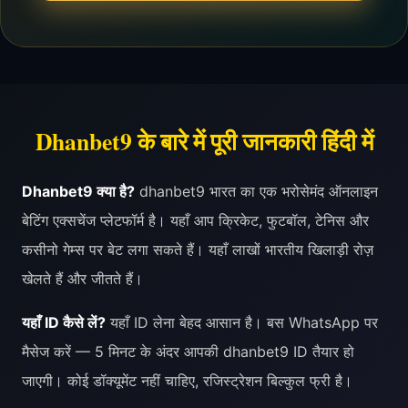
Dhanbet9 के बारे में पूरी जानकारी हिंदी में
Dhanbet9 क्या है?
dhanbet9 भारत का एक भरोसेमंद ऑनलाइन
बेटिंग एक्सचेंज प्लेटफॉर्म है। यहाँ आप क्रिकेट, फुटबॉल, टेनिस और
कसीनो गेम्स पर बेट लगा सकते हैं। यहाँ लाखों भारतीय खिलाड़ी रोज़
खेलते हैं और जीतते हैं।
यहाँ ID कैसे लें?
यहाँ ID लेना बेहद आसान है। बस WhatsApp पर
मैसेज करें — 5 मिनट के अंदर आपकी dhanbet9 ID तैयार हो
जाएगी। कोई डॉक्यूमेंट नहीं चाहिए, रजिस्ट्रेशन बिल्कुल फ्री है।