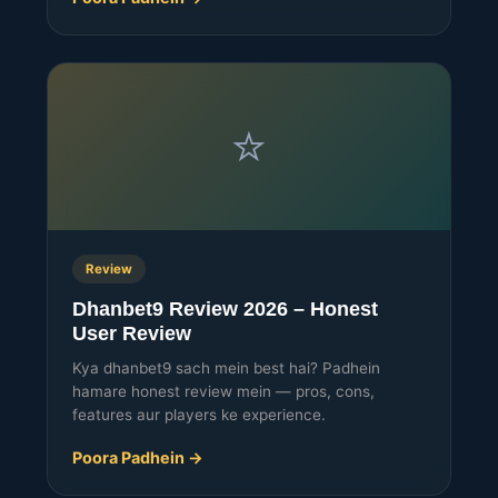
⭐
Review
Dhanbet9 Review 2026 – Honest
User Review
Kya dhanbet9 sach mein best hai? Padhein
hamare honest review mein — pros, cons,
features aur players ke experience.
Poora Padhein →