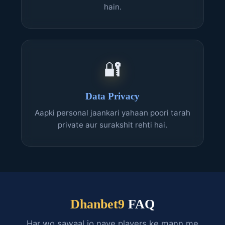
hain.
🔐
Data Privacy
Aapki personal jaankari yahaan poori tarah
private aur surakshit rehti hai.
Dhanbet9
FAQ
Har wo sawaal jo naye players ke mann me