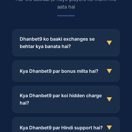
aata hai
Dhanbet9 ko baaki exchanges se
▼
behtar kya banata hai?
▼
Kya Dhanbet9 par bonus milta hai?
Kya Dhanbet9 par koi hidden charge
▼
hai?
▼
Kya Dhanbet9 par Hindi support hai?