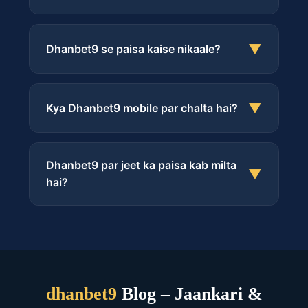
▼
Dhanbet9 se paisa kaise nikaale?
▼
Kya Dhanbet9 mobile par chalta hai?
Dhanbet9 par jeet ka paisa kab milta
▼
hai?
dhanbet9
Blog – Jaankari &