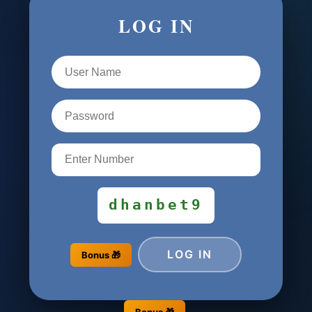
LOG IN
dhanbet9
LOG IN
Bonus 🎁