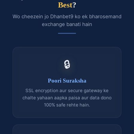
Best
?
Wo cheezein jo Dhanbet9 ko ek bharosemand
exchange banati hain
🔒
Poori Suraksha
SSL encryption aur secure gateway ke
chalte yahaan aapka paisa aur data dono
100% safe rehte hain.