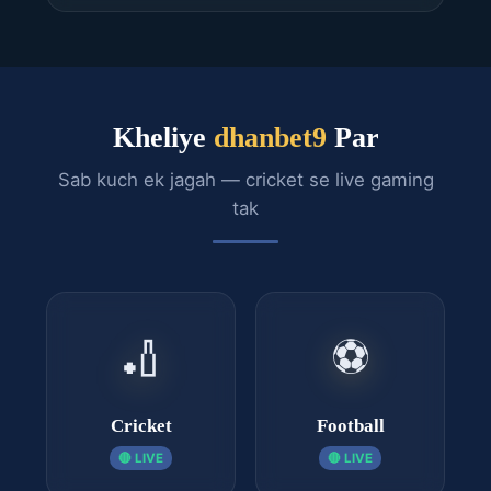
Kheliye
dhanbet9
Par
Sab kuch ek jagah — cricket se live gaming
tak
🏏
⚽
Cricket
Football
🔴 LIVE
🔴 LIVE