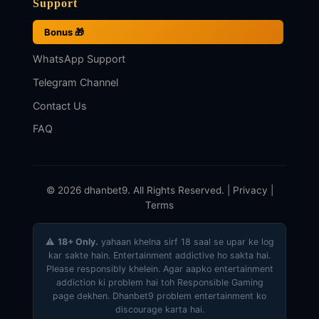
Support
Bonus 🎁
WhatsApp Support
Telegram Channel
Contact Us
FAQ
© 2026 dhanbet9. All Rights Reserved. |
Privacy
|
Terms
⚠️
18+ Only.
yahaan khelna sirf 18 saal se upar ke log
kar sakte hain. Entertainment addictive ho sakta hai.
Please responsibly khelein. Agar aapko entertainment
addiction ki problem hai toh
Responsible Gaming
page dekhen. Dhanbet9 problem entertainment ko
discourage karta hai.