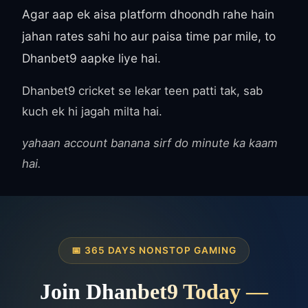
Agar aap ek aisa platform dhoondh rahe hain
jahan rates sahi ho aur paisa time par mile, to
Dhanbet9 aapke liye hai.
Dhanbet9 cricket se lekar teen patti tak, sab
kuch ek hi jagah milta hai.
yahaan account banana sirf do minute ka kaam
hai.
📅 365 DAYS NONSTOP GAMING
Join Dhanbet9 Today —