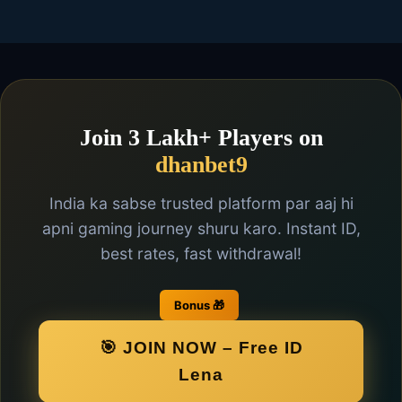
Join 3 Lakh+ Players on
dhanbet9
India ka sabse trusted platform par aaj hi
apni gaming journey shuru karo. Instant ID,
best rates, fast withdrawal!
Bonus 🎁
🎯 JOIN NOW – Free ID
Lena