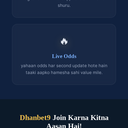
shuru.
🔥
Live Odds
yahaan odds har second update hote hain
taaki aapko hamesha sahi value mile.
Dhanbet9
Join Karna Kitna
Aasan Hai!